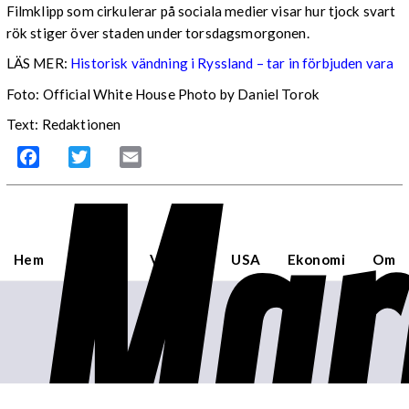
Filmklipp som cirkulerar på sociala medier visar hur tjock svart
rök stiger över staden under torsdagsmorgonen.
LÄS MER:
Historisk vändning i Ryssland – tar in förbjuden vara
Foto: Official White House Photo by Daniel Torok
Text: Redaktionen
Mar
Facebook
Twitter
Email
Hem
Sverige
Världen
USA
Ekonomi
Om