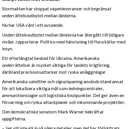
Stormakten har stoppat vapenleveranser och begränsat
underrättelseutbytet mellan länderna.
Nu har USA vänt i ett avseende.
Underrättelseutbytet mellan länderna har återgått till tidigare
nivåer, rapporterar Politico med hänvisning till flera källor med
insyn.
Ett efterlängtat besked för Ukraina. Amerikanska
underrättelser är mycket viktiga för landets krigföring,
däribland precisionsattacker mot ryska anläggningar.
Amerikanska satelliter och signalspaning används bland annat
för att lokalisera viktiga mål som ledningscentraler,
ammunitionslager och logistiska knutpunkter. Det ger även en
förvarning om ryska attackplaner och inkommande projektiler.
Den demokratiske senatorn Mark Warner bekräftar
uppgifterna.
– Jag vill inte gå in på några detaljer, men det har förbättrats,