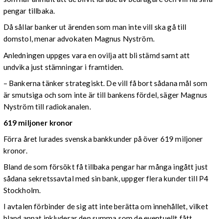
pengar tillbaka.
Då sållar banker ut ärenden som man inte vill ska gå till
domstol, menar advokaten Magnus Nyström.
Anledningen uppges vara en ovilja att bli stämd samt att
undvika just stämningar i framtiden.
– Bankerna tänker strategiskt. De vill få bort sådana mål som
är smutsiga och som inte är till bankens fördel, säger Magnus
Nyström till radiokanalen.
619 miljoner kronor
Förra året lurades svenska bankkunder på över 619 miljoner
kronor.
Bland de som försökt få tillbaka pengar har många ingått just
sådana sekretssavtal med sin bank, uppger flera kunder till P4
Stockholm.
I avtalen förbinder de sig att inte berätta om innehållet, vilket
bland annat inkluderar den summa som de eventuellt fått