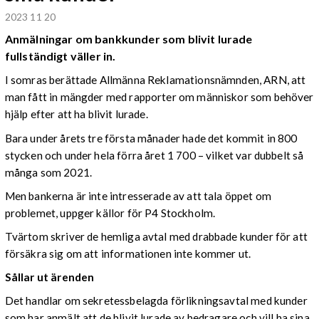
2023 11 20
Anmälningar om bankkunder som blivit lurade
fullständigt väller in.
I somras berättade Allmänna Reklamationsnämnden, ARN, att
man fått in mängder med rapporter om människor som behöver
hjälp efter att ha blivit lurade.
Bara under årets tre första månader hade det kommit in 800
stycken och under hela förra året 1 700 – vilket var dubbelt så
många som 2021.
Men bankerna är inte intresserade av att tala öppet om
problemet, uppger källor för P4 Stockholm.
Tvärtom skriver de hemliga avtal med drabbade kunder för att
försäkra sig om att informationen inte kommer ut.
Sållar ut ärenden
Det handlar om sekretessbelagda förlikningsavtal med kunder
som har anmält att de blivit lurade av bedragare och vill ha sina