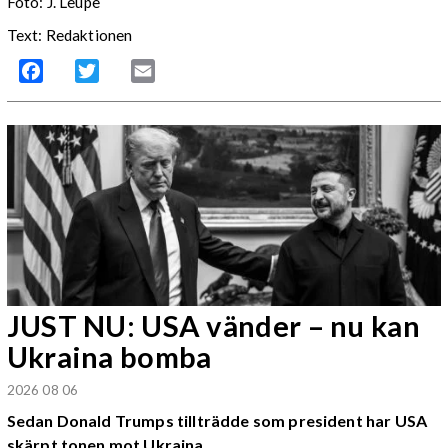
Foto:
J. Leupe
Text: Redaktionen
Facebook
Twitter
Email
JUST NU: USA vänder – nu kan
Ukraina bomba
2026 08 06
Sedan Donald Trumps tillträdde som president har USA
skärpt tonen mot Ukraina.