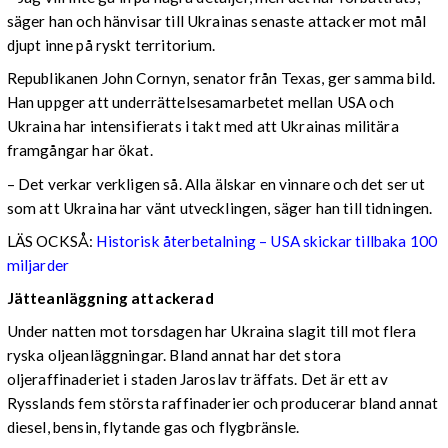
säger han och hänvisar till Ukrainas senaste attacker mot mål
djupt inne på ryskt territorium.
Republikanen John Cornyn, senator från Texas, ger samma bild.
Han uppger att underrättelsesamarbetet mellan USA och
Ukraina har intensifierats i takt med att Ukrainas militära
framgångar har ökat.
– Det verkar verkligen så. Alla älskar en vinnare och det ser ut
som att Ukraina har vänt utvecklingen, säger han till tidningen.
LÄS OCKSÅ:
Historisk återbetalning – USA skickar tillbaka 100
miljarder
Jätteanläggning attackerad
Under natten mot torsdagen har Ukraina slagit till mot flera
ryska oljeanläggningar. Bland annat har det stora
oljeraffinaderiet i staden Jaroslav träffats. Det är ett av
Rysslands fem största raffinaderier och producerar bland annat
diesel, bensin, flytande gas och flygbränsle.