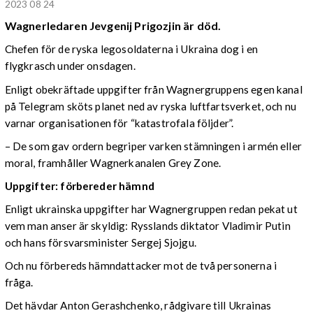
2023 08 24
Wagnerledaren Jevgenij Prigozjin är död.
Chefen för de ryska legosoldaterna i Ukraina dog i en
flygkrasch under onsdagen.
Enligt obekräftade uppgifter från Wagnergruppens egen kanal
på Telegram sköts planet ned av ryska luftfartsverket, och nu
varnar organisationen för “katastrofala följder”.
– De som gav ordern begriper varken stämningen i armén eller
moral, framhåller Wagnerkanalen Grey Zone.
Uppgifter: förbereder hämnd
Enligt ukrainska uppgifter har Wagnergruppen redan pekat ut
vem man anser är skyldig: Rysslands diktator Vladimir Putin
och hans försvarsminister Sergej Sjojgu.
Och nu förbereds hämndattacker mot de två personerna i
fråga.
Det hävdar Anton Gerashchenko, rådgivare till Ukrainas