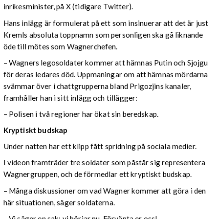
inrikesminister, på X (tidigare Twitter).
Hans inlägg är formulerat på ett som insinuerar att det är just
Kremls absoluta toppnamn som personligen ska gå liknande
öde till mötes som Wagnerchefen.
– Wagners legosoldater kommer att hämnas Putin och Sjojgu
för deras ledares död. Uppmaningar om att hämnas mördarna
svämmar över i chattgrupperna bland Prigozjins kanaler,
framhåller han i sitt inlägg och tillägger:
– Polisen i två regioner har ökat sin beredskap.
Kryptiskt budskap
Under natten har ett klipp fått spridning på sociala medier.
I videon framträder tre soldater som påstår sig representera
Wagnergruppen, och de förmedlar ett kryptiskt budskap.
– Många diskussioner om vad Wagner kommer att göra i den
här situationen, säger soldaterna.
– Vi säger en sak: vi börjar nu. Förvänta er oss!