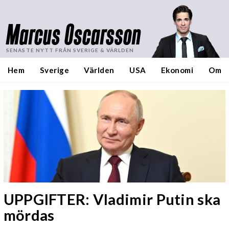
Marcus Oscarsson
SENASTE NYTT FRÅN SVERIGE & VÄRLDEN
Hem
Sverige
Världen
USA
Ekonomi
Om
UPPGIFTER: Vladimir Putin ska
mördas