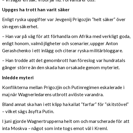
Uppges ha trott han varit säker
Enligt ryska uppgifter var Jevgenij Prigozjin “helt säker” över
sin egen säkerhet.
– Han var på väg för att förhandla om Afrika med verkligt goda,
enligt honom, valmöjligheter och scenarier, uppger Anton
Gerashchenko i ett inlägg och citerar ryska militärbloggare.
– Han trodde att det genombrott han föreslog var hundratals
gånger större än den skada han orsakade genom myteriet.
Inledde myteri
Konflikterna mellan Prigozjin och Putinregimen eskalerade i
maj när Wagnerledarens utbrott avlöste varandra.
Bland annat ska han i ett klipp ha kallat “farfar” för “skitstövel”
– vilket sägs åsyfta Putin.
I juni gjorde Wagnertrupperna helt om och marscherade för att
inta Moskva – något som inte togs emot väl i Kreml.