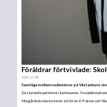
Föräldrar förtvivlade: Skol
2023 11 08
Samtliga mellanstadieelever på Västanbyns skol
De styrande partierna i kommunen, Socialdemokratern
Murgårdsskolan kommer att bli en 4-9 skola och Väst