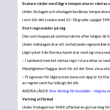
Svalare väder med lägre temperaturer väntas
Under lördagen och söndagen beräknas temperaturer 
I norr blir det svalare med 12–18 grader, uppger SMH
Stort regnoväder på väg
Den som hoppas på sommarvärme efter helgen lär bl
Under måndagen drar ett omfattande regnområde in 
Lågtrycket från Norska havet drar med sig stora n
– I samband med det väntas regn i stora delar av lan
Myndigheten flaggar dock för att det finns vissa ok
– Prognosen för lågtryckets bana och djup är fortfara
av regnet samt hur blåsigt det blir.
ANDRA LÄSER:
Stor ökning för bostäder – högsta 
Varning utfärdad
Under fredagen har SMHI utfärdat en gul varning för 