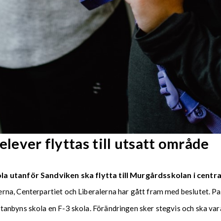
elever flyttas till utsatt område
a utanför Sandviken ska flytta till Murgårdsskolan i centr
a, Centerpartiet och Liberalerna har gått fram med beslutet. Par
anbyns skola en F-3 skola. Förändringen sker stegvis och ska vara