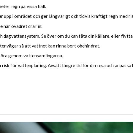
ter regn på vissa håll.
ar upp i området och ger långvarigt och tidvis kraftigt regn med r
nde när ovädret drar in:
 dagvattensystem. Se över om du kan täta din källare, eller flytta
envägar så att vattnet kan rinna bort obehindrat.
 köra genom vattensamlingarna.
ch risk för vattenplaning. Avsätt längre tid för din resa och anpassa