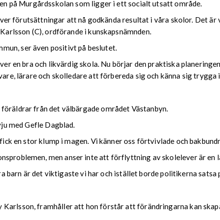
nen på Murgårdsskolan som ligger i ett socialt utsatt område.
ever förutsättningar att nå godkända resultat i våra skolor. Det är v
y Karlsson (C), ordförande i kunskapsnämnden.
un, ser även positivt på beslutet.
lever en bra och likvärdig skola. Nu börjar den praktiska planering
vare, lärare och skolledare att förbereda sig och känna sig trygga 
 föräldrar från det välbärgade området Västanbyn.
rvju med Gefle Dagblad.
fick en stor klump i magen. Vi känner oss förtvivlade och bakbundna
nsproblemen, men anser inte att förflyttning av skolelever är en 
åra barn är det viktigaste vi har och istället borde politikerna sats
Karlsson, framhåller att hon förstår att förändringarna kan skap