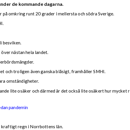
 under de kommande dagarna.
på omkring runt 20 grader i mellersta och södra Sverige.
I.
i besviken.
över nästan hela landet.
ederbördsmängder.
det och troligen även ganska blåsigt, framhåller SMHI.
lara omständigheter.
nde lite osäker och därmed är det också lite osäkert hur mycket reg
sedan pandemin
kraftigt regn i Norrbottens län.