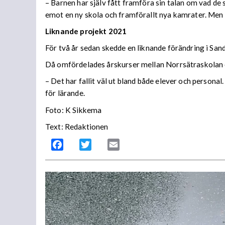
– Barnen har själv fått framföra sin talan om vad de 
emot en ny skola och framförallt nya kamrater. Men or
Liknande projekt 2021
För två år sedan skedde en liknande förändring i Sa
Då omfördelades årskurser mellan Norrsätraskolan o
– Det har fallit väl ut bland både elever och persona
för lärande.
Foto: K Sikkema
Text: Redaktionen
Facebook
Twitter
Email