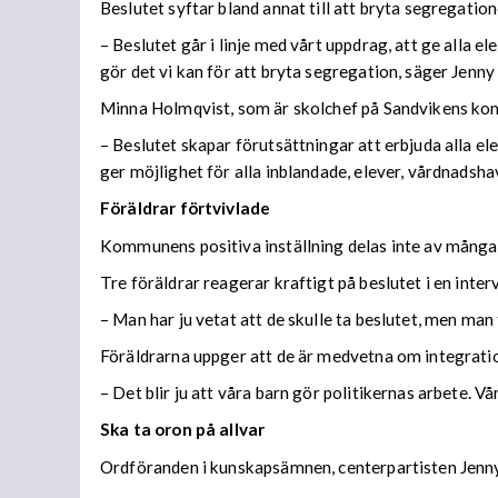
Beslutet syftar bland annat till att bryta segregatio
– Beslutet går i linje med vårt uppdrag, att ge alla el
gör det vi kan för att bryta segregation, säger Jenn
Minna Holmqvist, som är skolchef på Sandvikens komm
– Beslutet skapar förutsättningar att erbjuda alla e
ger möjlighet för alla inblandade, elever, vårdnadsha
Föräldrar förtvivlade
Kommunens positiva inställning delas inte av många
Tre föräldrar reagerar kraftigt på beslutet i en inte
– Man har ju vetat att de skulle ta beslutet, men man 
Föräldrarna uppger att de är medvetna om integratio
– Det blir ju att våra barn gör politikernas arbete. V
Ska ta oron på allvar
Ordföranden i kunskapsämnen, centerpartisten Jenny 