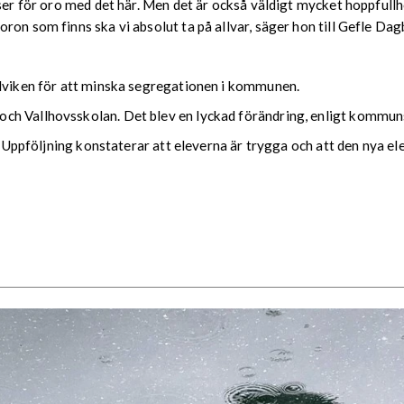
ser för oro med det här. Men det är också väldigt mycket hoppfullh
on som finns ska vi absolut ta på allvar, säger hon till Gefle Dag
ndviken för att minska segregationen i kommunen.
ch Vallhovsskolan. Det blev en lyckad förändring, enligt kommun
l. Uppföljning konstaterar att eleverna är trygga och att den nya 