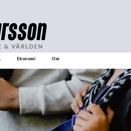
rsson
E & VÄRLDEN
A
Ekonomi
Om