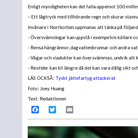
Enligt myndigheten kan det falla uppemot 100 millime
– Ett lågtryck med tillhörande regn och skurar stann
Invånare i Norrbotten uppmanas att tänka på följa
- Översvämningar kan uppstå i exempelvis källare och
- Rensa hängrännor, dagvattenbrunnar och andra vatt
- Vägar och viadukter kan översvämmas, undvik att
- Restider kan bli längre då det kan vara dålig sikt o
LÄS OCKSÅ:
Tyskt jättefartyg attackerat
Foto: Joey Huang
Text: Redaktionen
Facebook
Twitter
Email