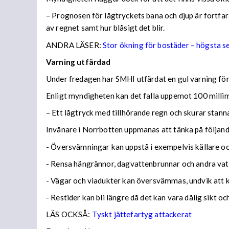
– Prognosen för lågtryckets bana och djup är fortfara
av regnet samt hur blåsigt det blir.
ANDRA LÄSER:
Stor ökning för bostäder – högsta 
Varning utfärdad
Under fredagen har SMHI utfärdat en gul varning för 
Enligt myndigheten kan det falla uppemot 100 millime
– Ett lågtryck med tillhörande regn och skurar stann
Invånare i Norrbotten uppmanas att tänka på följa
- Översvämningar kan uppstå i exempelvis källare och
- Rensa hängrännor, dagvattenbrunnar och andra vatt
- Vägar och viadukter kan översvämmas, undvik att
- Restider kan bli längre då det kan vara dålig sikt o
LÄS OCKSÅ:
Tyskt jättefartyg attackerat