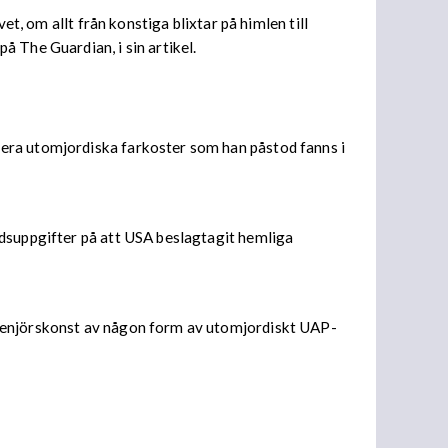
et, om allt från konstiga blixtar på himlen till
 The Guardian, i sin artikel.
uera utomjordiska farkoster som han påstod fanns i
ndsuppgifter på att USA beslagtagit hemliga
ngenjörskonst av någon form av utomjordiskt UAP-