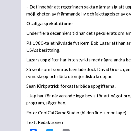
– Det innebär att regeringen sakta närmar sig att uppf
möjligheten av främmande liv och iakttagelser av ova
Otaliga spekulationer
Under flera decenniers tid har det spekulerats om am
På 1980-talet hävdade fysikern Bob Lazar att han ar
USA:s besittning.
Lazars uppgifter har inte styrkts med några andra b
Så sent som i somras hävdade dock David Grusch, en 
rymdskepp och döda utomjordiska kroppar.
Sean Kirkpatrick förkastar båda uppgifterna.
– Jag har för närvarande inga bevis för att något 
program, säger han.
Foto: CoolCatGameStudio (bilden är ett montage)
Text: Redaktionen