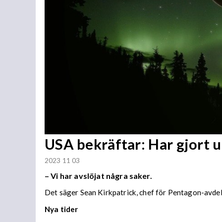
USA bekräftar: Har gjort 
2023 11 03
– Vi har avslöjat några saker.
Det säger Sean Kirkpatrick, chef för Pentagon-avdel
Nya tider