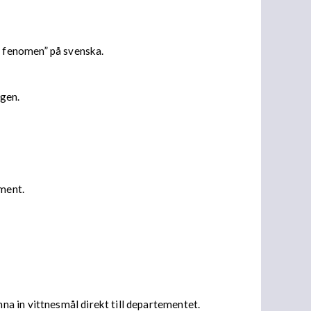
 fenomen” på svenska.
ingen.
ument.
a in vittnesmål direkt till departementet.