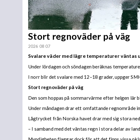
Stort regnoväder på väg
2026 08 07
Svalare väder med lägre temperaturer väntas
Under lördagen och söndagen beräknas temperaturer 
I norr blir det svalare med 12–18 grader, uppger SMH
Stort regnoväder på väg
Den som hoppas på sommarvärme efter helgen lär bl
Under måndagen drar ett omfattande regnområde in 
Lågtrycket från Norska havet drar med sig stora n
– I samband med det väntas regn i stora delar av lan
Myndigheten flaggar dock för att det finns vissa ok