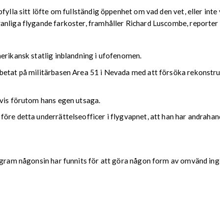
ylla sitt löfte om fullständig öppenhet om vad den vet, eller inte v
nliga flygande farkoster, framhåller Richard Luscombe, reporter på
erikansk statlig inblandning i ufofenomen.
betat på militärbasen Area 51 i Nevada med att försöka rekonstr
evis förutom hans egen utsaga.
före detta underrättelseofficer i flygvapnet, att han har andraha
program någonsin har funnits för att göra någon form av omvänd i