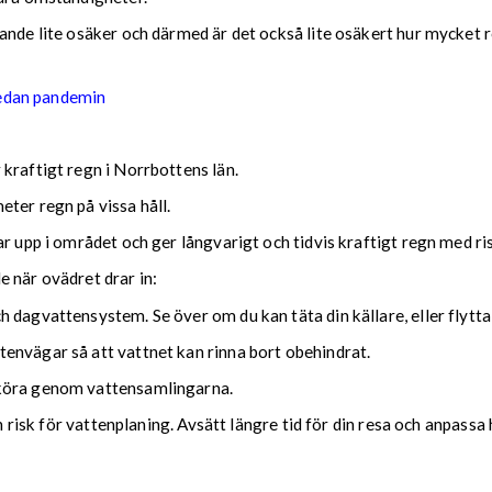
nde lite osäker och därmed är det också lite osäkert hur mycket reg
sedan pandemin
kraftigt regn i Norrbottens län.
ter regn på vissa håll.
ar upp i området och ger långvarigt och tidvis kraftigt regn med r
nde när ovädret drar in:
 dagvattensystem. Se över om du kan täta din källare, eller flytta
envägar så att vattnet kan rinna bort obehindrat.
 köra genom vattensamlingarna.
ch risk för vattenplaning. Avsätt längre tid för din resa och anpassa