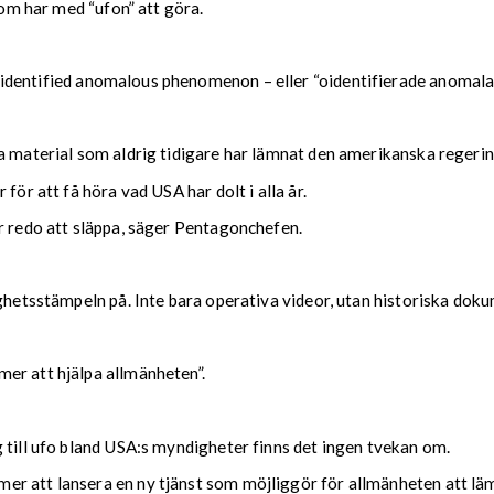
som har med “ufon” att göra.
identified anomalous phenomenon – eller “oidentifierade
anomala
ra material som aldrig tidigare har lämnat den amerikanska reger
 för att få höra vad USA har dolt i alla år.
är redo att släppa, säger Pentagonchefen.
ighetsstämpeln på. Inte bara operativa videor, utan historiska dok
mmer att hjälpa allmänheten”.
 till ufo bland USA:s myndigheter finns det ingen tvekan om.
r att lansera en ny tjänst som möjliggör för allmänheten att lämn