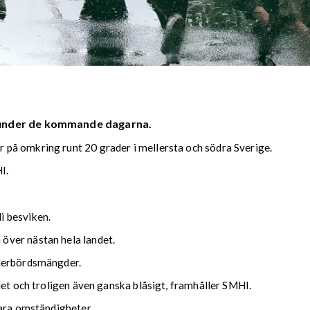
 under de kommande dagarna.
på omkring runt 20 grader i mellersta och södra Sverige.
I.
i besviken.
över nästan hela landet.
ederbördsmängder.
det och troligen även ganska blåsigt, framhåller SMHI.
lara omständigheter.