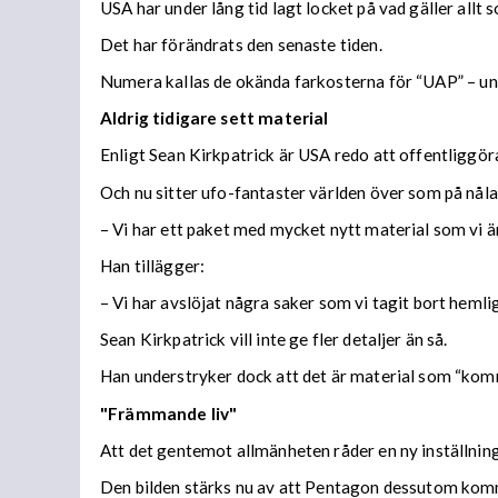
USA har under lång tid lagt locket på vad gäller allt 
Det har förändrats den senaste tiden.
Numera kallas de okända farkosterna för “UAP” –
un
Aldrig tidigare sett material
Enligt Sean Kirkpatrick är USA redo att offentliggö
Och nu sitter ufo-fantaster världen över som på nålar
– Vi har ett paket med mycket nytt material som vi 
Han tillägger:
– Vi har avslöjat några saker som vi tagit bort heml
Sean Kirkpatrick vill inte ge fler detaljer än så.
Han understryker dock att det är material som “ko
"Främmande liv"
Att det gentemot allmänheten råder en ny inställning
Den bilden stärks nu av att Pentagon dessutom komme