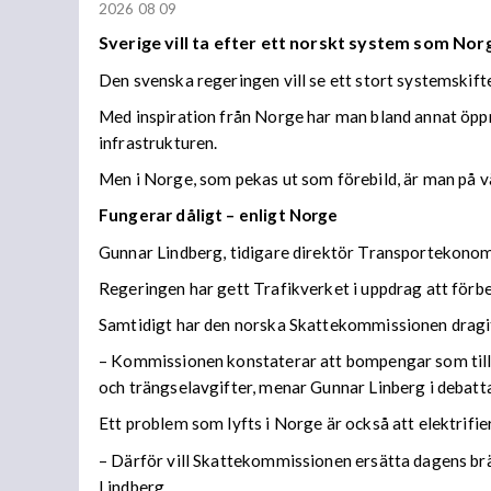
2026 08 09
Sverige vill ta efter ett norskt system som Norge
Den svenska regeringen vill se ett stort systemskift
Med inspiration från Norge har man bland annat öppn
infrastrukturen.
Men i Norge, som pekas ut som förebild, är man på vä
Fungerar dåligt – enligt Norge
Gunnar Lindberg, tidigare direktör Transportekonomi
Regeringen har gett Trafikverket i uppdrag att förb
Samtidigt har den norska Skattekommissionen dragit s
– Kommissionen konstaterar att bompengar som tillfä
och trängselavgifter, menar Gunnar Linberg i debatta
Ett problem som lyfts i Norge är också att elektrifi
– Därför vill Skattekommissionen ersätta dagens br
Lindberg.