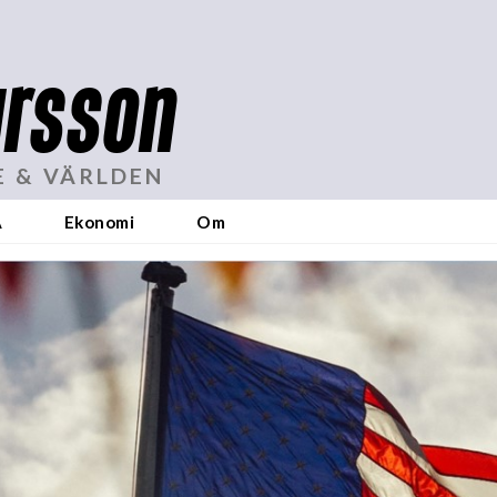
rsson
E & VÄRLDEN
A
Ekonomi
Om