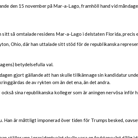
vande den 15 november på Mar-a-Lago, framhöll hand vid måndagen
n sitt så omtalade residens Mar-a-Lago i delstaten Florida, precis 
on, Ohio, där han uttalade sitt stöd för de republikanska represe
dagens) betydelsefulla val.
dagen gjort gällande att han skulle tillkännage sin kandidatur u
kringgärdas de av rykten om än det ena, än det andra.
ckså sina republikanska kolleger som är aningen nervösa inför han
. Han är måttligt imponerad över tiden för Trumps besked, oavse
 han ställer upp i presidentvalet skulle vara en fruktansvärt dålig