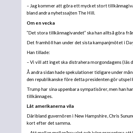
– Jag kommer att göra ett mycket stort tillkännagi
bland andra nyhetssajten The Hill.
Om en vecka
”Det stora tillkännagivandet” ska han alltså göra frå
Det framhöll han under det sista kampanjmötet i Dayt
Han tillade:
– Vi vill att inget ska distrahera morgondagens (läs 
Å andra sidan hade spekulationer tidigare under mån
den republikanske före detta presidenten gör utspel 
Trump har sina uppenbara sympatisörer, men han har o
tillkännages.
Låt amerikanerna vila
Däribland guvernören i New Hampshire, Chris Sununu
kort efter det samma.
– Att mellan mellanårsvalet och julen presentera att