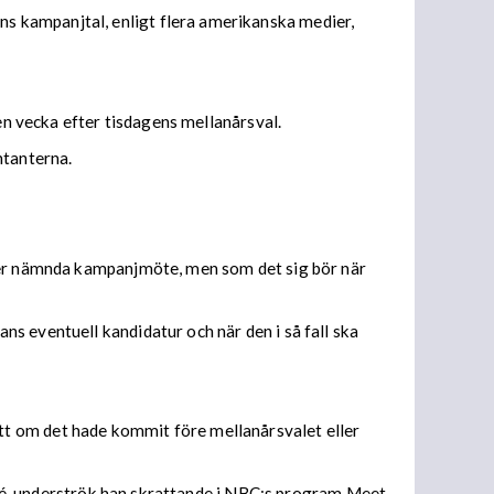
s kampanjtal, enligt flera amerikanska medier,
en vecka efter tisdagens mellanårsval.
ntanterna.
nder nämnda kampanjmöte, men som det sig bör när
s eventuell kandidatur och när den i så fall ska
tt om det hade kommit före mellanårsvalet eller
 idé, underströk han skrattande i NBC:s program Meet