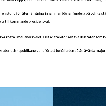
n stund för återhämtning innan man börjar fundera på och ta ställ
era till kommande presidentval.
A rösta i mellanårsvalet. Det är framför allt två delstater som 
ater och republikaner, allt för att behålla den så åtråvärda majori