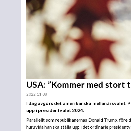
USA: ”Kommer med stort t
2022 11 08
I dag avgörs det amerikanska mellanårsvalet. 
upp i presidentvalet 2024.
Parallellt som republikanernas Donald Trump, före dett
huruvida han ska ställa upp i det ordinarie presidentv