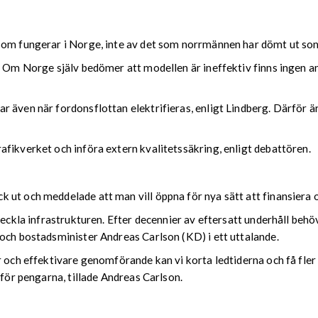
som fungerar i Norge, inte av det som norrmännen har dömt ut som
. Om Norge själv bedömer att modellen är ineffektiv finns ingen anl
 även när fordonsflottan elektrifieras, enligt Lindberg. Därför är
fikverket och införa extern kvalitetssäkring, enligt debattören.
ut och meddelade att man vill öppna för nya sätt att finansiera o
veckla infrastrukturen. Efter decennier av eftersatt underhåll beh
 och bostadsminister Andreas Carlson (KD) i ett uttalande.
 och effektivare genomförande kan vi korta ledtiderna och få fler 
 för pengarna, tillade Andreas Carlson.