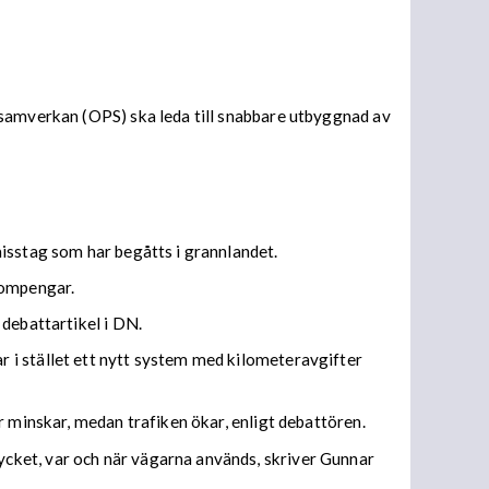
 samverkan (OPS) ska leda till snabbare utbyggnad av
isstag som har begåtts i grannlandet.
bompengar.
 debattartikel i DN.
 i stället ett nytt system med kilometeravgifter
r minskar, medan trafiken ökar, enligt debattören.
cket, var och när vägarna används, skriver Gunnar