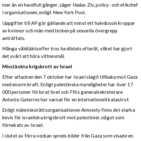
mer än en handfull gånger, säger Hadas Ziv, policy- och etikchef
i organisationen, enligt New York Post.
Uppgifter till AP gör gällande att minst ett halvdussin kroppar
av kvinnor och män med tecken på sexuella övergrepp
anträffats.
Många våldtäktsoffer tros ha dödats efteråt, vilket har gjort
det svårt att höra vittnesmål.
Misstänkta krigsbrott av Israel
Efter attacken den 7 oktober har Israel slagit tillbaka mot Gaza
med enorm kraft. Enligt palestinska myndigheter har över 17
000 personer förlorat livet och FN:s generalsekreterare
Antonio Guterres har varnat för en internationell katastrof.
Enligt människorättsorganisationen Amnesty finns det starka
bevis för israeliska krigsbrott mot palestinier, något som
förnekats av Israel.
I slutet av förra veckan spreds bilder från Gaza som visade en