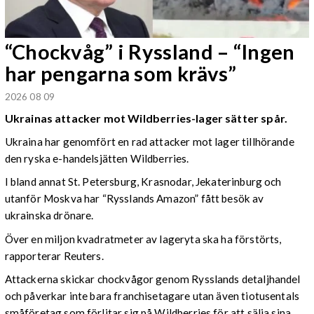
“Chockvåg” i Ryssland – “Ingen
har pengarna som krävs”
2026 08 09
Ukrainas attacker mot Wildberries-lager sätter spår.
Ukraina har genomfört en rad attacker mot lager tillhörande
den ryska e-handelsjätten Wildberries.
I bland annat St. Petersburg, Krasnodar, Jekaterinburg och
utanför Moskva har “Rysslands Amazon” fått besök av
ukrainska drönare.
Över en miljon kvadratmeter av lageryta ska ha förstörts,
rapporterar Reuters.
Attackerna skickar chockvågor genom Rysslands detaljhandel
och påverkar inte bara franchisetagare utan även tiotusentals
småföretag som förlitar sig på Wildberries för att sälja sina