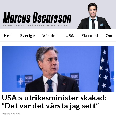
Marcus Oscarsson
SENASTE NYTT FRÅN SVERIGE & VÄRLDEN
Hem
Sverige
Världen
USA
Ekonomi
Om
USA:s utrikesminister skakad:
“Det var det värsta jag sett”
2023 12 12