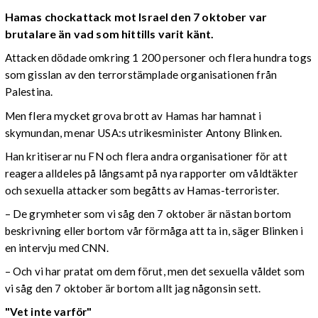
Hamas chockattack mot Israel den 7 oktober var
brutalare än vad som hittills varit känt.
Attacken dödade omkring 1 200 personer och flera hundra togs
som gisslan av den terrorstämplade organisationen från
Palestina.
Men flera mycket grova brott av Hamas har hamnat i
skymundan, menar USA:s utrikesminister Antony Blinken.
Han kritiserar nu FN och flera andra organisationer för att
reagera alldeles på långsamt på nya rapporter om våldtäkter
och sexuella attacker som begåtts av Hamas-terrorister.
– De grymheter som vi såg den 7 oktober är nästan bortom
beskrivning eller bortom vår förmåga att ta in, säger Blinken i
en intervju med CNN.
– Och vi har pratat om dem förut, men det sexuella våldet som
vi såg den 7 oktober är bortom allt jag någonsin sett.
"Vet inte varför"