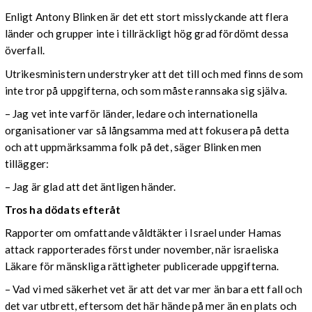
Enligt Antony Blinken är det ett stort misslyckande att flera
länder och grupper inte i tillräckligt hög grad fördömt dessa
överfall.
Utrikesministern understryker att det till och med finns de som
inte tror på uppgifterna, och som måste rannsaka sig själva.
– Jag vet inte varför länder, ledare och internationella
organisationer var så långsamma med att fokusera på detta
och att uppmärksamma folk på det, säger Blinken men
tillägger:
– Jag är glad att det äntligen händer.
Tros ha dödats efteråt
Rapporter om omfattande våldtäkter i Israel under Hamas
attack rapporterades först under november, när israeliska
Läkare för mänskliga rättigheter publicerade uppgifterna.
– Vad vi med säkerhet vet är att det var mer än bara ett fall och
det var utbrett, eftersom det här hände på mer än en plats och