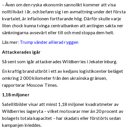
– Även om den ryska ekonomin sannolikt kommer att visa
nolltillväxt i år, och befann sig i en avmattning under det första
kvartalet, är inflationen fortfarande hög. Därför skulle varje
liten chock kunna tvinga centralbanken att antingen sakta ner
sänkningarna avsevärt eller till och med stoppa dem helt.
Läs mer:
Trump vänder allierad ryggen
Attackerades igår
Så sent som igår attackerades Wildberries i Jekaterinburg.
En kraftig brand utbröt i ett av kedjans logistikcenter beläget
omkring 2 000 kilometer från den ukrainska gränsen,
rapporterar Moscow Times.
1,18 miljoner
Satellitbilder visar att minst 1,18 miljoner kvadratmeter av
Wildberries lageryta – vilket motsvarar mer än 20 procent av
bolagets totala kapacitet – har skadats eller förstörts sedan
kampanjen inleddes.