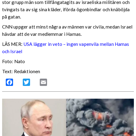
stor grupp män som tillfångatagits av israeliska militären och
tvingats ta av sig sina kläder, iförda ögonbindlar och knäböjda
på gatan.
CNN uppger att minst några av männen var civila, medan Israel
hävdar att de var medlemmar i Hamas.
LÄS MER:
USA lägger in veto – ingen vapenvila mellan Hamas
och Israel
Foto: Nato
Text: Redaktionen
Facebook
Twitter
Email