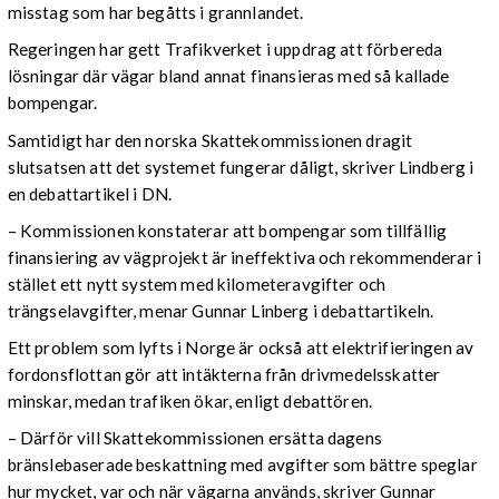
misstag som har begåtts i grannlandet.
Regeringen har gett Trafikverket i uppdrag att förbereda
lösningar där vägar bland annat finansieras med så kallade
bompengar.
Samtidigt har den norska Skattekommissionen dragit
slutsatsen att det systemet fungerar dåligt, skriver Lindberg i
en debattartikel i DN.
– Kommissionen konstaterar att bompengar som tillfällig
finansiering av vägprojekt är ineffektiva och rekommenderar i
stället ett nytt system med kilometeravgifter och
trängselavgifter, menar Gunnar Linberg i debattartikeln.
Ett problem som lyfts i Norge är också att elektrifieringen av
fordonsflottan gör att intäkterna från drivmedelsskatter
minskar, medan trafiken ökar, enligt debattören.
– Därför vill Skattekommissionen ersätta dagens
bränslebaserade beskattning med avgifter som bättre speglar
hur mycket, var och när vägarna används, skriver Gunnar