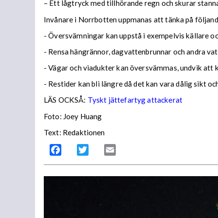
– Ett lågtryck med tillhörande regn och skurar stann
Invånare i Norrbotten uppmanas att tänka på följa
- Översvämningar kan uppstå i exempelvis källare och
- Rensa hängrännor, dagvattenbrunnar och andra vatt
- Vägar och viadukter kan översvämmas, undvik att
- Restider kan bli längre då det kan vara dålig sikt o
LÄS OCKSÅ:
Tyskt jättefartyg attackerat
Foto: Joey Huang
Text: Redaktionen
Facebook
Twitter
Email