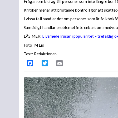
Frågan om bidrag till personer som inte längre bor 
Kritiker menar att bristande kontroll gör att skatte
I vissa fall handlar det om personer som är folkbokfö
Samtidigt handlar problemet inte enbart om medvetet
LÄS MER:
Livsmedel rusar i popularitet – trefaldig ö
Foto: M Lis
Text: Redaktionen
Facebook
Twitter
Email