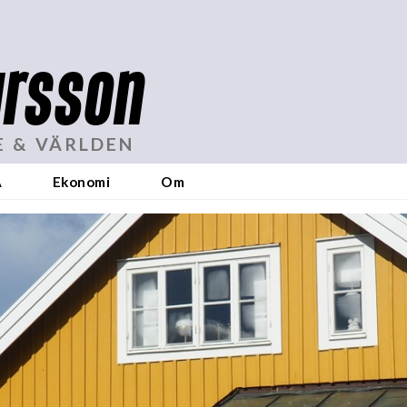
rsson
E & VÄRLDEN
A
Ekonomi
Om