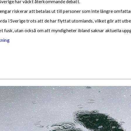
i Sverige har väckt återkommande debatt.
pengar riskerar att betalas ut till personer som inte längre omfat
rda i Sverige trots att de har flyttat utomlands, vilket gör att utb
 fusk, utan också om att myndigheter ibland saknar aktuella uppgi
kning