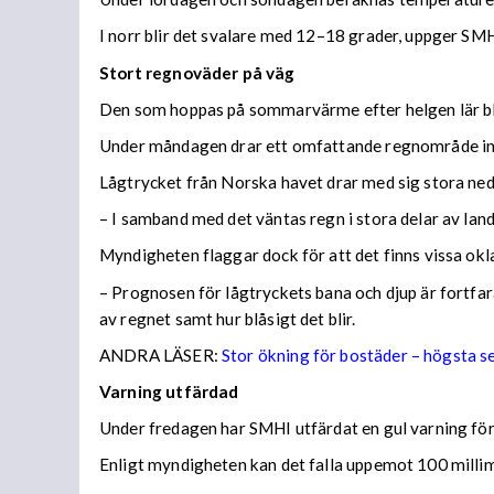
I norr blir det svalare med 12–18 grader, uppger SMH
Stort regnoväder på väg
Den som hoppas på sommarvärme efter helgen lär bl
Under måndagen drar ett omfattande regnområde in 
Lågtrycket från Norska havet drar med sig stora n
– I samband med det väntas regn i stora delar av lan
Myndigheten flaggar dock för att det finns vissa ok
– Prognosen för lågtryckets bana och djup är fortfara
av regnet samt hur blåsigt det blir.
ANDRA LÄSER:
Stor ökning för bostäder – högsta 
Varning utfärdad
Under fredagen har SMHI utfärdat en gul varning för 
Enligt myndigheten kan det falla uppemot 100 millime