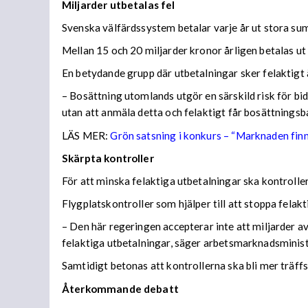
Miljarder utbetalas fel
Svenska välfärdssystem betalar varje år ut stora sum
Mellan 15 och 20 miljarder kronor årligen betalas ut 
En betydande grupp där utbetalningar sker felaktigt 
– Bosättning utomlands utgör en särskild risk för bi
utan att anmäla detta och felaktigt får bosättnings
LÄS MER:
Grön satsning i konkurs – “Marknaden finn
Skärpta kontroller
För att minska felaktiga utbetalningar ska kontrolle
Flygplatskontroller som hjälper till att stoppa felak
– Den här regeringen accepterar inte att miljarder a
felaktiga utbetalningar, säger arbetsmarknadsministe
Samtidigt betonas att kontrollerna ska bli mer träffs
Återkommande debatt