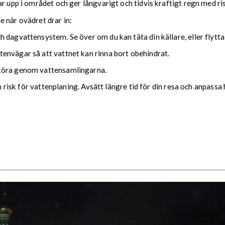
ar upp i området och ger långvarigt och tidvis kraftigt regn med r
nde när ovädret drar in:
 dagvattensystem. Se över om du kan täta din källare, eller flytta
envägar så att vattnet kan rinna bort obehindrat.
 köra genom vattensamlingarna.
ch risk för vattenplaning. Avsätt längre tid för din resa och anpassa