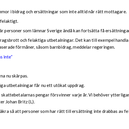
mor i bidrag och ersättningar som inte alltid når rätt mottagare.
felaktigt.
är personer som lämnar Sverige ändå kan fortsätta få ersättningar 
dragsbrott och felaktiga utbetalningar. Det kan till exempel handl
baserade förmåner, såsom barnbidrag, meddelar regeringen.
s inte”
rna nu skärpas.
tiga utbetalningar får nu ett utökat uppdrag.
v skattebetalarnas pengar försvinner varje år. Vi behöver ytterlig
r Johan Britz (L).
äkra så att personer som har rätt till ersättning inte drabbas av fe