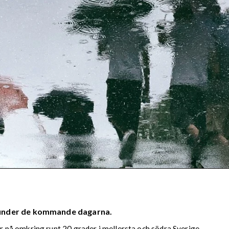
 under de kommande dagarna.
på omkring runt 20 grader i mellersta och södra Sverige.