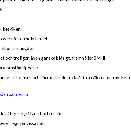
I.
i besviken.
över nästan hela landet.
ederbördsmängder.
det och troligen även ganska blåsigt, framhåller SMHI.
lara omständigheter.
nde lite osäker och därmed är det också lite osäkert hur mycket reg
sedan pandemin
kraftigt regn i Norrbottens län.
ter regn på vissa håll.