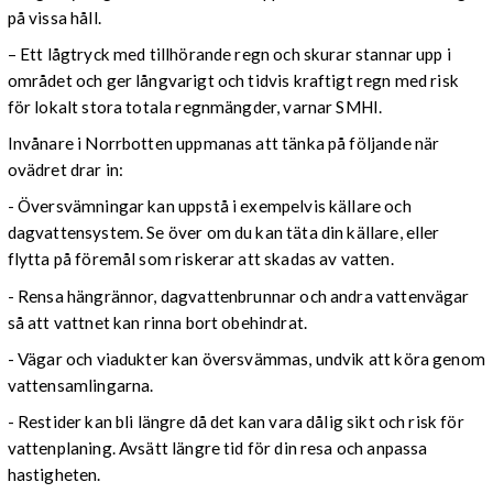
på vissa håll.
– Ett lågtryck med tillhörande regn och skurar stannar upp i
området och ger långvarigt och tidvis kraftigt regn med risk
för lokalt stora totala regnmängder, varnar SMHI.
Invånare i Norrbotten uppmanas att tänka på följande när
ovädret drar in:
- Översvämningar kan uppstå i exempelvis källare och
dagvattensystem. Se över om du kan täta din källare, eller
flytta på föremål som riskerar att skadas av vatten.
- Rensa hängrännor, dagvattenbrunnar och andra vattenvägar
så att vattnet kan rinna bort obehindrat.
- Vägar och viadukter kan översvämmas, undvik att köra genom
vattensamlingarna.
- Restider kan bli längre då det kan vara dålig sikt och risk för
vattenplaning. Avsätt längre tid för din resa och anpassa
hastigheten.