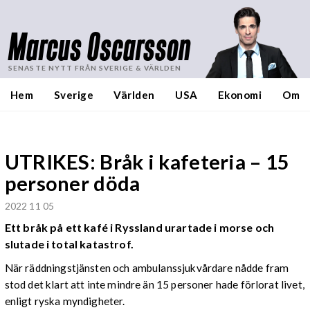
Marcus Oscarsson
SENASTE NYTT FRÅN SVERIGE & VÄRLDEN
Hem
Sverige
Världen
USA
Ekonomi
Om
UTRIKES: Bråk i kafeteria – 15
personer döda
2022 11 05
Ett bråk på ett kafé i Ryssland urartade i morse och
slutade i total katastrof.
När räddningstjänsten och ambulanssjukvårdare nådde fram
stod det klart att inte mindre än 15 personer hade förlorat livet,
enligt ryska myndigheter.