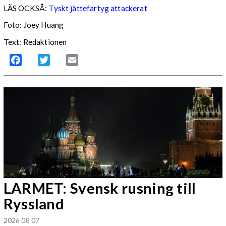
LÄS OCKSÅ:
Tyskt jättefartyg attackerat
Foto: Joey Huang
Text: Redaktionen
Facebook
Twitter
Email
LARMET: Svensk rusning till
Ryssland
2026 08 07