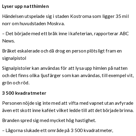
Lyser upp natthimlen
Händelsen utspelade sig i staden Kostroma som ligger 35 mil
norr om huvudstaden Moskva.
– Det började med ett bråk inne i kafeterian, rapporterar ABC
News.
Bråket eskalerade och då drog en person plötsligt fram en
signalpistol
Signalpistoler kan användas för att lysa upp himlen på natten
och det finns olika ljusfärger som kan användas, till exempel vit,
grön och röd.
3 500 kvadratmeter
Personen nöjde sig inte med att vifta med vapnet utan avfyrade
även ett skott inne kaféet vilket ledde till att det började brinna.
Branden spred sig med mycket hög hastighet.
– Lågorna slukade ett område på 3 500 kvadratmeter,