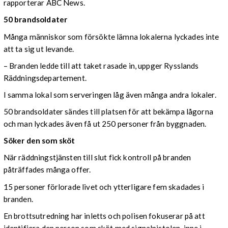
rapporterar ABC News.
50 brandsoldater
Många människor som försökte lämna lokalerna lyckades inte
att ta sig ut levande.
– Branden ledde till att taket rasade in, uppger Rysslands
Räddningsdepartement.
I samma lokal som serveringen låg även många andra lokaler.
50 brandsoldater sändes till platsen för att bekämpa lågorna
och man lyckades även få ut 250 personer från byggnaden.
Söker den som sköt
När räddningstjänsten till slut fick kontroll på branden
påträffades många offer.
15 personer förlorade livet och ytterligare fem skadades i
branden.
En brottsutredning har inletts och polisen fokuserar på att
identifiera den person som sköt med signalpistolen inne i