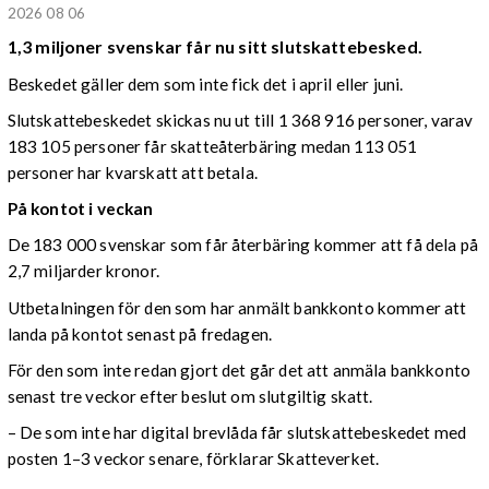
2026 08 06
1,3 miljoner svenskar får nu sitt slutskattebesked.
Beskedet gäller dem som inte fick det i april eller juni.
Slutskattebeskedet skickas nu ut till 1 368 916 personer, varav
183 105 personer får skatteåterbäring medan 113 051
personer har kvarskatt att betala.
På kontot i veckan
De 183 000 svenskar som får återbäring kommer att få dela på
2,7 miljarder kronor.
Utbetalningen för den som har anmält bankkonto kommer att
landa på kontot senast på fredagen.
För den som inte redan gjort det går det att anmäla bankkonto
senast tre veckor efter beslut om slutgiltig skatt.
– De som inte har digital brevlåda får slutskattebeskedet med
posten 1–3 veckor senare, förklarar Skatteverket.