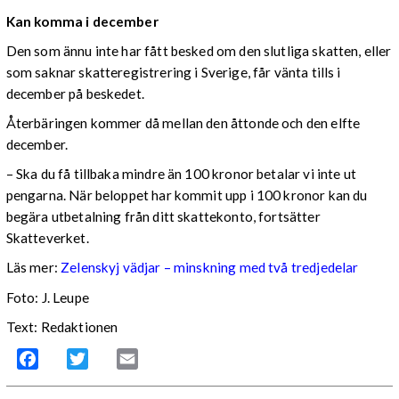
Kan komma i december
Den som ännu inte har fått besked om den slutliga skatten, eller
som saknar skatteregistrering i Sverige, får vänta tills i
december på beskedet.
Återbäringen kommer då mellan den åttonde och den elfte
december.
– Ska du få tillbaka mindre än 100 kronor betalar vi inte ut
pengarna. När beloppet har kommit upp i 100 kronor kan du
begära utbetalning från ditt skattekonto, fortsätter
Skatteverket.
Läs mer:
Zelenskyj vädjar – minskning med två tredjedelar
Foto:
J. Leupe
Text: Redaktionen
Facebook
Twitter
Email