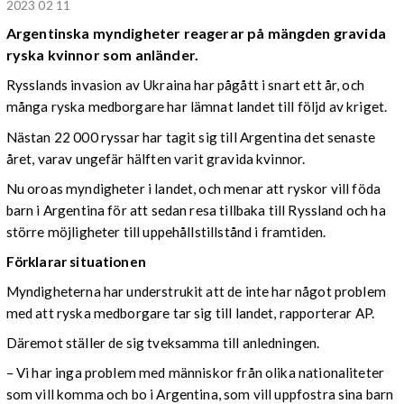
2023 02 11
Argentinska myndigheter reagerar på mängden gravida
ryska kvinnor som anländer.
Rysslands invasion av Ukraina har pågått i snart ett år, och
många ryska medborgare har lämnat landet till följd av kriget.
Nästan 22 000 ryssar har tagit sig till Argentina det senaste
året, varav ungefär hälften varit gravida kvinnor.
Nu oroas myndigheter i landet, och menar att ryskor vill föda
barn i Argentina för att sedan resa tillbaka till Ryssland och ha
större möjligheter till uppehållstillstånd i framtiden.
Förklarar situationen
Myndigheterna har understrukit att de inte har något problem
med att ryska medborgare tar sig till landet, rapporterar AP.
Däremot ställer de sig tveksamma till anledningen.
– Vi har inga problem med människor från olika nationaliteter
som vill komma och bo i Argentina, som vill uppfostra sina barn