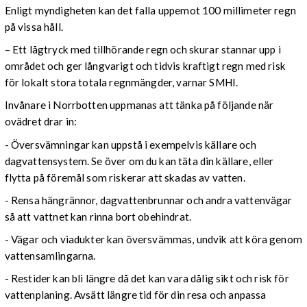
Enligt myndigheten kan det falla uppemot 100 millimeter regn
på vissa håll.
– Ett lågtryck med tillhörande regn och skurar stannar upp i
området och ger långvarigt och tidvis kraftigt regn med risk
för lokalt stora totala regnmängder, varnar SMHI.
Invånare i Norrbotten uppmanas att tänka på följande när
ovädret drar in:
- Översvämningar kan uppstå i exempelvis källare och
dagvattensystem. Se över om du kan täta din källare, eller
flytta på föremål som riskerar att skadas av vatten.
- Rensa hängrännor, dagvattenbrunnar och andra vattenvägar
så att vattnet kan rinna bort obehindrat.
- Vägar och viadukter kan översvämmas, undvik att köra genom
vattensamlingarna.
- Restider kan bli längre då det kan vara dålig sikt och risk för
vattenplaning. Avsätt längre tid för din resa och anpassa