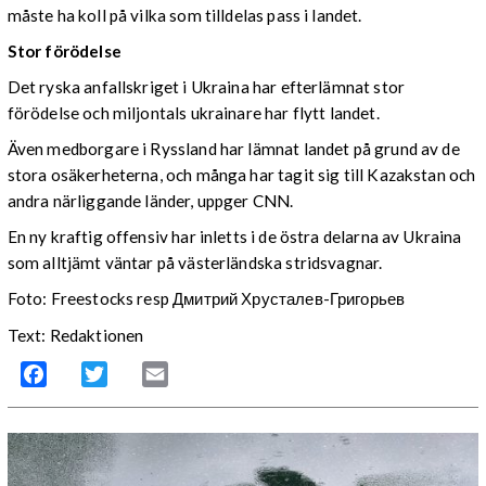
måste ha koll på vilka som tilldelas pass i landet.
Stor förödelse
Det ryska anfallskriget i Ukraina har efterlämnat stor
förödelse och miljontals ukrainare har flytt landet.
Även medborgare i Ryssland har lämnat landet på grund av de
stora osäkerheterna, och många har tagit sig till Kazakstan och
andra närliggande länder, uppger CNN.
En ny kraftig offensiv har inletts i de östra delarna av Ukraina
som alltjämt väntar på västerländska stridsvagnar.
Foto: Freestocks resp
Дмитрий Хрусталев-Григорьев
Text: Redaktionen
Facebook
Twitter
Email