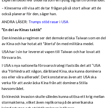
– Kineserna vill visa att de tar frågan på så stort allvar att de
också planerar för den, säger han.
ANDRA LÄSER:
Trumps stöd rasar i USA
”En del av Kinas taktik”
Den kinesiska regimen ser det demokratiska Taiwan som en del
av Kina och har hotat att "återta" ön med militära medel.
USA har i sin tur levererat vapen till Taiwan och har lovat att
försvara ön.
I USA:s nya nationella försvarsstrategi fastslås det att ”USA
ska ”förhindra att någon, däribland Kina, ska kunna dominera
oss eller våra allierade”. Det konstateras även att USA ska
verka för att avskräcka Kina från att dominera Stilla
havsområdet.
En kinesisk invasion skulle således kunna utlösa ett krig mellan
stormakterna, vilket även replikorna på de amerikanska