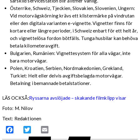
särskild servicestation blir alltmer vanlig.
Österrike, Schweiz, Tjeckien, Slovakien, Slovenien, Ungern:
Vid motorvägskörning krävs ett klistermärke på vindrutan
eller den digitala varianten e-vignette. Vignetter finns för
kortare eller längre perioder, i Schweiz enbart för ett helt år,
och vignettelösa fordon bötfälls. Tunga husbilar kan behöva
betala kilometeravgift.
Bulgarien, Rumänien: Vignettesystem för alla vägar, inte
bara motorvägar.
Polen, Kroatien, Serbien, Nordmakedonien, Grekland,
Turkiet: Helt eller delvis avgiftsbelagda motorvägar.
Betalning i bemannade betalstationer.
LÄS OCKSÅ
:
Ryssarna avslöjade – skakande filmklipp visar
Foto: M. Nilov
Text: Redaktionen
Facebook
Twitter
Email