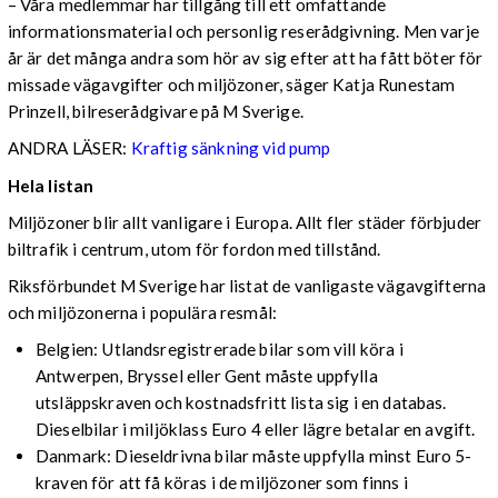
– Våra medlemmar har tillgång till ett omfattande
informationsmaterial och personlig reserådgivning. Men varje
år är det många andra som hör av sig efter att ha fått böter för
missade vägavgifter och miljözoner, säger Katja Runestam
Prinzell, bilreserådgivare på M Sverige.
ANDRA LÄSER:
Kraftig sänkning vid pump
Hela listan
Miljözoner blir allt vanligare i Europa. Allt fler städer förbjuder
biltrafik i centrum, utom för fordon med tillstånd.
Riksförbundet M Sverige har listat de vanligaste vägavgifterna
och miljözonerna i populära resmål:
Belgien: Utlandsregistrerade bilar som vill köra i
Antwerpen, Bryssel eller Gent måste uppfylla
utsläppskraven och kostnadsfritt lista sig i en databas.
Dieselbilar i miljöklass Euro 4 eller lägre betalar en avgift.
Danmark: Dieseldrivna bilar måste uppfylla minst Euro 5-
kraven för att få köras i de miljözoner som finns i