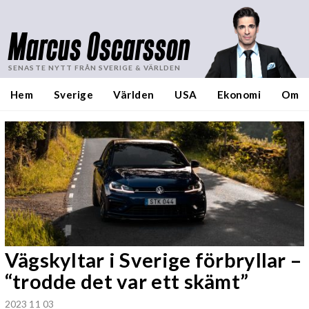
Marcus Oscarsson
SENASTE NYTT FRÅN SVERIGE & VÄRLDEN
Hem
Sverige
Världen
USA
Ekonomi
Om
Vägskyltar i Sverige förbryllar –
“trodde det var ett skämt”
2023 11 03