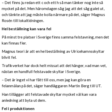
– Det finns ju redan ett c och ett h så man tänker nog inte så
mycket på det. Men häromdagen såg jag att det såg galet ut,
och tänkte att jag måste kolla närmare på det, säger Magnus
Rosén till lokaltidningen.
Hel beställning kan vara fel
På minst tre platser i Sverige finns samma felstavning, men det
kan finnas fler.
Magnus teori är att en hel beställning av Ulricehamnsskyltar
blivit fel.
Trafikverket har dock helt missat att det hänger, vad man vet,
nästan en handfull felstavade skyltar i Sverige.
– Det är inget vi har fått till oss, men jag kan göra en
felanmälan på det, säger handläggaren Martin Berg till UT.
Han tillägger att felstavade skyltar mycket väl kan vara
anledning att byta ut dem.
Fel i produktionen