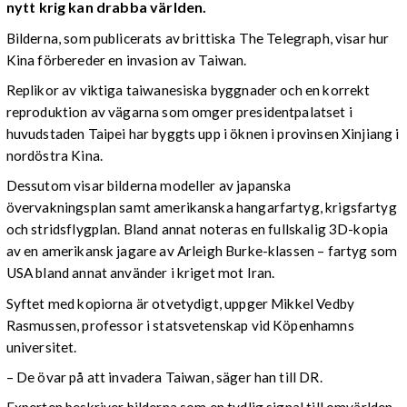
nytt krig kan drabba världen.
Bilderna, som publicerats av brittiska The Telegraph, visar hur
Kina förbereder en invasion av Taiwan.
Replikor av viktiga taiwanesiska byggnader och en korrekt
reproduktion av vägarna som omger presidentpalatset i
huvudstaden Taipei har byggts upp i öknen i provinsen Xinjiang i
nordöstra Kina.
Dessutom visar bilderna modeller av japanska
övervakningsplan samt amerikanska hangarfartyg, krigsfartyg
och stridsflygplan. Bland annat noteras en fullskalig 3D-kopia
av en amerikansk jagare av Arleigh Burke-klassen – fartyg som
USA bland annat använder i kriget mot Iran.
Syftet med kopiorna är otvetydigt, uppger Mikkel Vedby
Rasmussen, professor i statsvetenskap vid Köpenhamns
universitet.
– De övar på att invadera Taiwan, säger han till DR.
Experten beskriver bilderna som en tydlig signal till omvärlden.