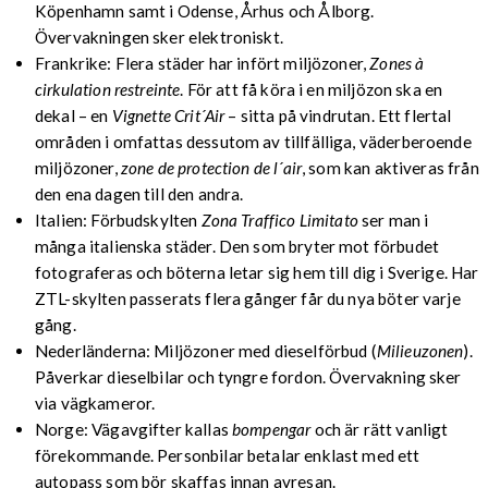
Köpenhamn samt i Odense, Århus och Ålborg.
Övervakningen sker elektroniskt.
Frankrike: Flera städer har infört miljözoner,
Zones à
cirkulation restreinte
. För att få köra i en miljözon ska en
dekal – en
Vignette Crit´Air
– sitta på vindrutan. Ett flertal
områden i omfattas dessutom av tillfälliga, väderberoende
miljözoner,
zone de protection de l´air
, som kan aktiveras från
den ena dagen till den andra.
Italien: Förbudskylten
Zona Traffico Limitato
ser man i
många italienska städer. Den som bryter mot förbudet
fotograferas och böterna letar sig hem till dig i Sverige. Har
ZTL-skylten passerats flera gånger får du nya böter varje
gång.
Nederländerna: Miljözoner med dieselförbud (
Milieuzonen
).
Påverkar dieselbilar och tyngre fordon. Övervakning sker
via vägkameror.
Norge: Vägavgifter kallas
bompengar
och är rätt vanligt
förekommande. Personbilar betalar enklast med ett
autopass som bör skaffas innan avresan.