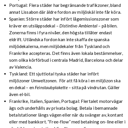
Portugal: Flera städer har begränsande trafikzoner, bland
annat Lissabon där äldre fordon av miljöskäl inte får köra.
Spanien: Större städer har infört lågemissionszoner som
kräver en utsläppsdekal –
Distintivo Ambiental
– på bilen.
Zonerna finns i fyra nivåer, den högsta tillåter endast
eldrift. Utländska fordon kan inte skaffa de spanska
miljödekalerna, men miljödekaler från Tyskland och
Frankrike accepteras. Det finns även lokala bestämmelser,
som olika körförbud i centrala Madrid, Barcelona och delar
av Valencia.
Tyskland: Ett sjuttiotal tyska städer har infört
miljözoner
Umweltzonen
. För att få köra i en miljözon ska
en dekal – en
Feinstaubplakette
– sitta på vindrutan. Gäller
även el-bil.
Frankrike, Italien, Spanien, Portugal: Flertalet motorvägar
ägs och underhålls av privata bolag. Betala i bemannade
betalstationer längs vägen eller när du svänger av, kontant
eller med bankkort. ”Free-flow” med betalning on-line eller i