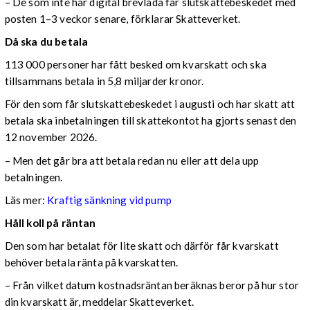
– De som inte har digital brevlåda får slutskattebeskedet med
posten 1–3 veckor senare, förklarar Skatteverket.
Då ska du betala
113 000 personer har fått besked om kvarskatt och ska
tillsammans betala in 5,8 miljarder kronor.
För den som får slutskattebeskedet i augusti och har skatt att
betala ska inbetalningen till skattekontot ha gjorts senast den
12 november 2026.
– Men det går bra att betala redan nu eller att dela upp
betalningen.
Läs mer:
Kraftig sänkning vid pump
Håll koll på räntan
Den som har betalat för lite skatt och därför får kvarskatt
behöver betala ränta på kvarskatten.
– Från vilket datum kostnadsräntan beräknas beror på hur stor
din kvarskatt är, meddelar Skatteverket.