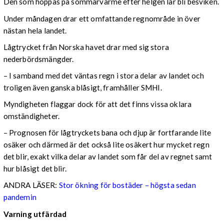
Den som hoppas på sommarvärme efter helgen lär bli besviken.
Under måndagen drar ett omfattande regnområde in över
nästan hela landet.
Lågtrycket från Norska havet drar med sig stora
nederbördsmängder.
– I samband med det väntas regn i stora delar av landet och
troligen även ganska blåsigt, framhåller SMHI.
Myndigheten flaggar dock för att det finns vissa oklara
omständigheter.
– Prognosen för lågtryckets bana och djup är fortfarande lite
osäker och därmed är det också lite osäkert hur mycket regn
det blir, exakt vilka delar av landet som får del av regnet samt
hur blåsigt det blir.
ANDRA LÄSER:
Stor ökning för bostäder – högsta sedan
pandemin
Varning utfärdad