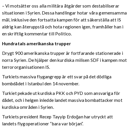
– Vi motsätter oss alla militära åtgärder som destabiliserar
situationen i Syrien. Dessa handlingar hotar våra gemensamma
mål, inklusive den fortsatta kampen för att säkerställa att IS
aldrig kan återuppstå och hota regionen igen, framhåller han i
en skriftlig kommentar till Politico.
Hundratals amerikanska trupper
Drygt 900 amerikanska trupper är fortfarande stationerade i
norra Syrien. De hjälper den kurdiska milisen SDF i kampen mot
terrororganisationen IS.
Turkiets massiva flygangrepp är ett svar på det dödliga
bombdådet i Istanbul den 14 november.
Turkiet pekade ut kurdiska PKK och PYD som ansvariga för
dådet, och i helgen inledde landet massiva bombattacker mot
kurdiska områden i Syrien.
Turkiets president Recep Tayyip Erdoğan har utryckt att
landets flygoperationer “bara var början”.