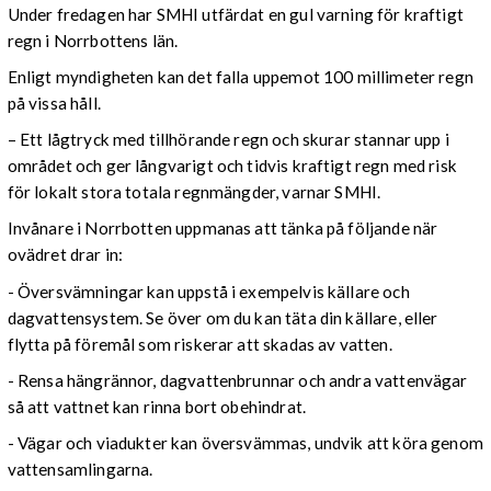
Under fredagen har SMHI utfärdat en gul varning för kraftigt
regn i Norrbottens län.
Enligt myndigheten kan det falla uppemot 100 millimeter regn
på vissa håll.
– Ett lågtryck med tillhörande regn och skurar stannar upp i
området och ger långvarigt och tidvis kraftigt regn med risk
för lokalt stora totala regnmängder, varnar SMHI.
Invånare i Norrbotten uppmanas att tänka på följande när
ovädret drar in:
- Översvämningar kan uppstå i exempelvis källare och
dagvattensystem. Se över om du kan täta din källare, eller
flytta på föremål som riskerar att skadas av vatten.
- Rensa hängrännor, dagvattenbrunnar och andra vattenvägar
så att vattnet kan rinna bort obehindrat.
- Vägar och viadukter kan översvämmas, undvik att köra genom
vattensamlingarna.