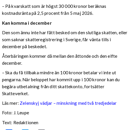
– På kvarskatt som är högst 30 000 kronor beräknas
kostnadsränta på 2,5 procent från 5 maj 2026.
Kan komma i december
Den som ännu inte har fått besked om den slutliga skatten, eller
som saknar skatteregistrering i Sverige, får vänta tills i
december på beskedet.
Återbäringen kommer då mellan den åttonde och den elfte
december.
– Ska du få tillbaka mindre än 100 kronor betalar vi inte ut
pengarna. När beloppet har kommit upp i 100 kronor kan du
begära utbetalning från ditt skattekonto, fortsätter
Skatteverket.
Läs mer:
Zelenskyj vädjar – minskning med två tredjedelar
Foto:
J. Leupe
Text: Redaktionen