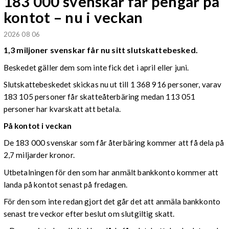
183 000 svenskar får pengar på
kontot – nu i veckan
2026 08 06
1,3 miljoner svenskar får nu sitt slutskattebesked.
Beskedet gäller dem som inte fick det i april eller juni.
Slutskattebeskedet skickas nu ut till 1 368 916 personer, varav
183 105 personer får skatteåterbäring medan 113 051
personer har kvarskatt att betala.
På kontot i veckan
De 183 000 svenskar som får återbäring kommer att få dela på
2,7 miljarder kronor.
Utbetalningen för den som har anmält bankkonto kommer att
landa på kontot senast på fredagen.
För den som inte redan gjort det går det att anmäla bankkonto
senast tre veckor efter beslut om slutgiltig skatt.